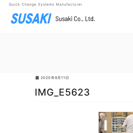
コ
ナ
Quick Change Systems Manufacturer
ン
ビ
テ
ゲ
ン
ー
ツ
シ
に
ョ
移
ン
動
に
移
2020年9月11日
動
IMG_E5623