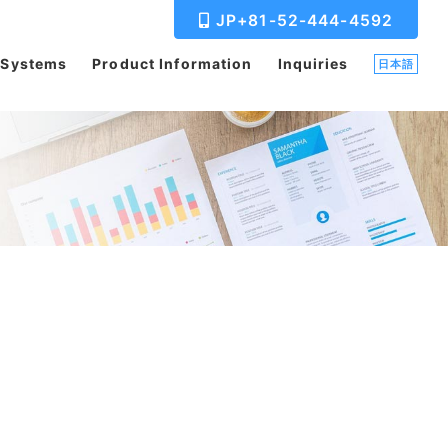
JP+81-52-444-4592
 Systems
Product Information
Inquiries
日本語