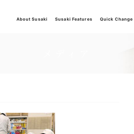
About Susaki
Susaki Features
Quick Change
メディア