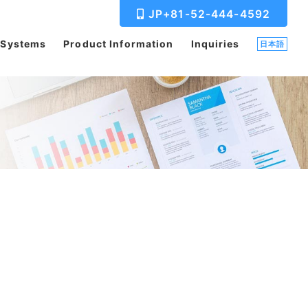
JP+81-52-444-4592
 Systems
Product Information
Inquiries
日本語