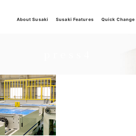
About Susaki
Susaki Features
Quick Change
press4